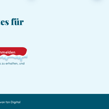
es für
nmelden
 zu erhalten, und
von tzn Digital