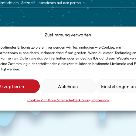
entlicht am . Setze ein Lesezeichen auf den
permalink
.
Zustimmung verwalten
 optimales Erlebnis zu bieten, verwenden wir Technologien wie Cookies, um
ormationen zu speichern und/oder darauf zuzugreifen. Wenn du diesen Technologie
 können wir Daten wie das Surfverhalten oder eindeutige IDs auf dieser Website ver
REWE Fürst 
eine Zustimmung nicht erteilst oder zurückziehst, können bestimmte Merkmale und 
tigt werden.
Akzeptieren
Ablehnen
Einstellungen a
Cookie-Richtlinie
Datenschutzerklärung
Impressum