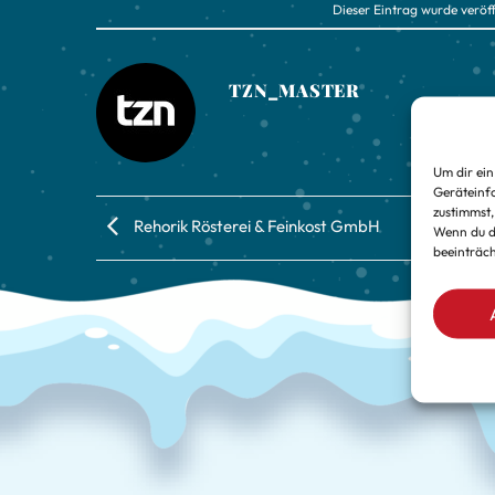
Dieser Eintrag wurde veröff
TZN_MASTER
Um dir ein
Geräteinf
zustimmst,
Rehorik Rösterei & Feinkost GmbH
Wenn du d
beeinträch