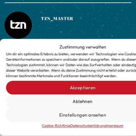
TZN_MASTER
Zustimmung verwalten
Refugio
REWE Anja Schaller OHG
Um dir ein optimales Erlebnis zu bieten, verwenden wir Technologien wie Cookie
Geräteinformationen zu speichern und/oder darauf zuzugreifen. Wenn du diese
Technologien zustimmst, können wir Daten wie das Surfverhalten oder eindeutig
dieser Website verarbeiten. Wenn du deine Zustimmung nicht erteilst oder zurück
können bestimmte Merkmale und Funktionen beeinträchtigt werden.
Akzeptieren
Ablehnen
Einstellungen ansehen
Verpasse keine exklusiven
Updates für die kalte Jahreszeit
Cookie-Richtlinie
Datenschutzerklärung
Impressum