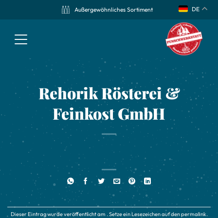
DE
Außergewöhnliches Sortiment
Rehorik Rösterei &
Feinkost GmbH
Dieser Eintrag wurde veröffentlicht am . Setze ein Lesezeichen auf den
permalink
.