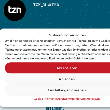
TZN_MASTER
Schraml Lebensmittelmärkte
Zustimmung verwalten
Steinwald Dorfladen GmbH
GmbH E-Center
Um dir ein optimales Erlebnis zu bieten, verwenden wir Technologien wie Cookie
Geräteinformationen zu speichern und/oder darauf zuzugreifen. Wenn du diese
Technologien zustimmst, können wir Daten wie das Surfverhalten oder eindeutig
dieser Website verarbeiten. Wenn du deine Zustimmung nicht erteilst oder zurück
können bestimmte Merkmale und Funktionen beeinträchtigt werden.
Akzeptieren
Ablehnen
Verpasse keine exklusiven
Einstellungen ansehen
Updates für die kalte Jahreszeit
Cookie-Richtlinie
Datenschutzerklärung
Impressum
mehr!