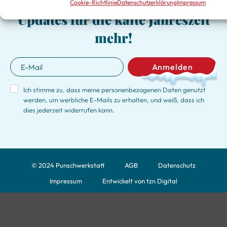
Verpasse keine exklusiven
Cookie-Richtlinie
Datenschutzerklärung
Impressum
Updates für die kalte Jahreszeit
mehr!
Anmelden
Ich stimme zu, dass meine personenbezogenen Daten genutzt
werden, um werbliche E-Mails zu erhalten, und weiß, dass ich
dies jederzeit widerrufen kann.
© 2024 Punschwerkstatt
AGB
Datenschutz
Impressum
Entwickelt von tzn Digital