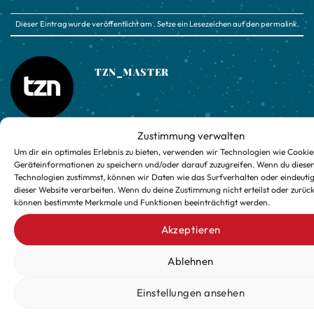
Dieser Eintrag wurde veröffentlicht am . Setze ein Lesezeichen auf den
permalink
.
TZN_MASTER
Zustimmung verwalten
Um dir ein optimales Erlebnis zu bieten, verwenden wir Technologien wie Cookie
Schraml Lebensmittelmärkte
Schnaps – kein Honig!
Geräteinformationen zu speichern und/oder darauf zuzugreifen. Wenn du diese
GmbH
Technologien zustimmst, können wir Daten wie das Surfverhalten oder eindeutig
dieser Website verarbeiten. Wenn du deine Zustimmung nicht erteilst oder zurück
können bestimmte Merkmale und Funktionen beeinträchtigt werden.
Akzeptieren
Ablehnen
Einstellungen ansehen