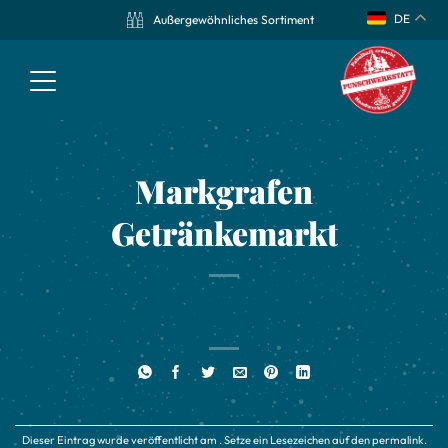
DE
Außergewöhnliches Sortiment
Markgrafen
Getränkemarkt
Dieser Eintrag wurde veröffentlicht am . Setze ein Lesezeichen auf den
permalink
.