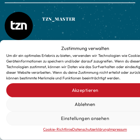
TZN_MASTER
Zustimmung verwalten
Markgrafen Getränkemarkt
Markgrafen Getränkemarkt
Um dir ein optimales Erlebnis zu bieten, verwenden wir Technologien wie Cookie
Geräteinformationen zu speichern und/oder darauf zuzugreifen. Wenn du diese
Technologien zustimmst, können wir Daten wie das Surfverhalten oder eindeutig
dieser Website verarbeiten. Wenn du deine Zustimmung nicht erteilst oder zurück
können bestimmte Merkmale und Funktionen beeinträchtigt werden.
Akzeptieren
Ablehnen
Einstellungen ansehen
Verpasse keine exklusiven
Updates für die kalte Jahreszeit
Cookie-Richtlinie
Datenschutzerklärung
Impressum