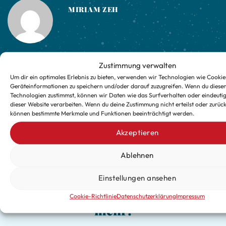
MIRIAM ZEH
Zustimmung verwalten
Regio-Markt Genussladen
Rum & Co. GmbH
Um dir ein optimales Erlebnis zu bieten, verwenden wir Technologien wie Cookie
Geräteinformationen zu speichern und/oder darauf zuzugreifen. Wenn du diese
Technologien zustimmst, können wir Daten wie das Surfverhalten oder eindeutig
dieser Website verarbeiten. Wenn du deine Zustimmung nicht erteilst oder zurück
können bestimmte Merkmale und Funktionen beeinträchtigt werden.
Akzeptieren
Ablehnen
Verpasse keine exklusiven
Einstellungen ansehen
Updates für die kalte Jahreszeit
Cookie-Richtlinie
Datenschutzerklärung
Impressum
mehr!