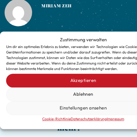
MIRIAM ZEH
Zustimmung verwalten
Hausler Getränkemarkt
Hausler Getränkemarkt
Um dir ein optimales Erlebnis zu bieten, verwenden wir Technologien wie Cookie
Geräteinformationen zu speichern und/oder darauf zuzugreifen. Wenn du diese
Technologien zustimmst, können wir Daten wie das Surfverhalten oder eindeutig
dieser Website verarbeiten. Wenn du deine Zustimmung nicht erteilst oder zurück
können bestimmte Merkmale und Funktionen beeinträchtigt werden.
Akzeptieren
Ablehnen
Verpasse keine exklusiven
Einstellungen ansehen
Updates für die kalte Jahreszeit
Cookie-Richtlinie
Datenschutzerklärung
Impressum
mehr!