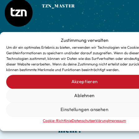
TZN_MASTER
Zustimmung verwalten
Georg Forster GmbH & Co. KG
Getränke Wimmer
Um dir ein optimales Erlebnis zu bieten, verwenden wir Technologien wie Cookie
Geräteinformationen zu speichern und/oder darauf zuzugreifen. Wenn du diese
Technologien zustimmst, können wir Daten wie das Surfverhalten oder eindeutig
dieser Website verarbeiten. Wenn du deine Zustimmung nicht erteilst oder zurück
können bestimmte Merkmale und Funktionen beeinträchtigt werden.
Akzeptieren
Ablehnen
Verpasse keine exklusiven
Einstellungen ansehen
Updates für die kalte Jahreszeit
Cookie-Richtlinie
Datenschutzerklärung
Impressum
mehr!