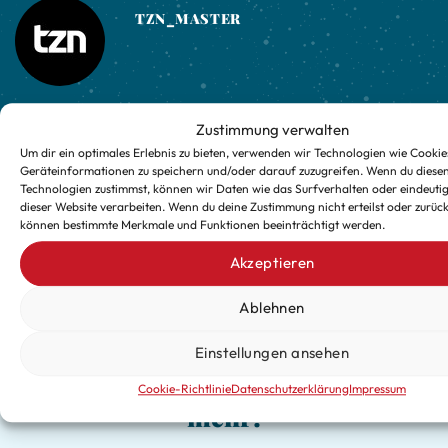
TZN_MASTER
Zustimmung verwalten
EDEKA Legat
EDEKA Legat
Um dir ein optimales Erlebnis zu bieten, verwenden wir Technologien wie Cookie
Geräteinformationen zu speichern und/oder darauf zuzugreifen. Wenn du diese
Technologien zustimmst, können wir Daten wie das Surfverhalten oder eindeutig
dieser Website verarbeiten. Wenn du deine Zustimmung nicht erteilst oder zurück
können bestimmte Merkmale und Funktionen beeinträchtigt werden.
Akzeptieren
Ablehnen
Verpasse keine exklusiven
Einstellungen ansehen
Updates für die kalte Jahreszeit
Cookie-Richtlinie
Datenschutzerklärung
Impressum
mehr!