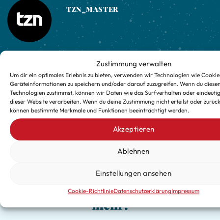
TZN_MASTER
Zustimmung verwalten
E-CENTER Lauf an der Pegnitz
E-CENTER Legat
Um dir ein optimales Erlebnis zu bieten, verwenden wir Technologien wie Cookie
Geräteinformationen zu speichern und/oder darauf zuzugreifen. Wenn du diese
Technologien zustimmst, können wir Daten wie das Surfverhalten oder eindeutig
dieser Website verarbeiten. Wenn du deine Zustimmung nicht erteilst oder zurück
können bestimmte Merkmale und Funktionen beeinträchtigt werden.
Akzeptieren
Ablehnen
Verpasse keine exklusiven
Einstellungen ansehen
Updates für die kalte Jahreszeit
Cookie-Richtlinie
Datenschutzerklärung
Impressum
mehr!