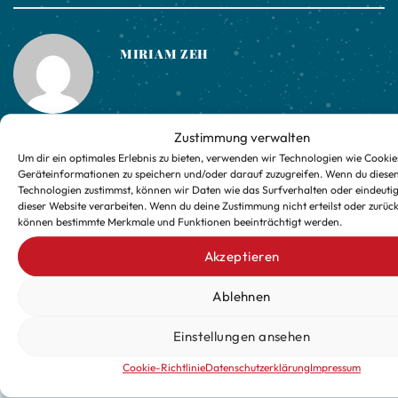
MIRIAM ZEH
Zustimmung verwalten
Gamins Weindepot
Regio-Markt Genussladen
Um dir ein optimales Erlebnis zu bieten, verwenden wir Technologien wie Cookie
Geräteinformationen zu speichern und/oder darauf zuzugreifen. Wenn du diese
Technologien zustimmst, können wir Daten wie das Surfverhalten oder eindeutig
dieser Website verarbeiten. Wenn du deine Zustimmung nicht erteilst oder zurück
können bestimmte Merkmale und Funktionen beeinträchtigt werden.
Akzeptieren
Ablehnen
Einstellungen ansehen
Verpasse keine exklusiven
Updates für die kalte Jahreszeit
Cookie-Richtlinie
Datenschutzerklärung
Impressum