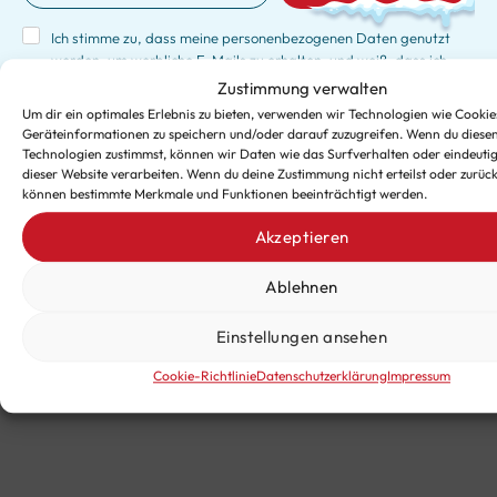
Ich stimme zu, dass meine personenbezogenen Daten genutzt
werden, um werbliche E-Mails zu erhalten, und weiß, dass ich
dies jederzeit widerrufen kann.
Zustimmung verwalten
Um dir ein optimales Erlebnis zu bieten, verwenden wir Technologien wie Cookie
Geräteinformationen zu speichern und/oder darauf zuzugreifen. Wenn du diese
Technologien zustimmst, können wir Daten wie das Surfverhalten oder eindeutig
dieser Website verarbeiten. Wenn du deine Zustimmung nicht erteilst oder zurück
können bestimmte Merkmale und Funktionen beeinträchtigt werden.
© 2024 Punschwerkstatt
AGB
Datenschutz
Akzeptieren
Impressum
Entwickelt von tzn Digital
Ablehnen
Einstellungen ansehen
Cookie-Richtlinie
Datenschutzerklärung
Impressum